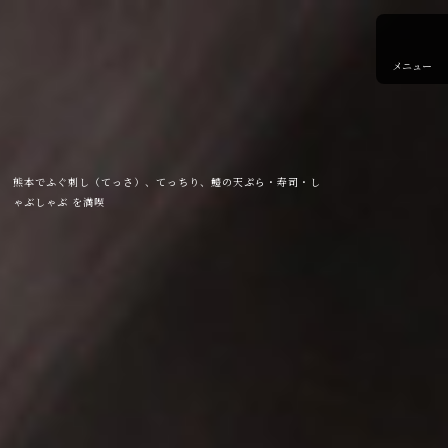
メニュー
熊本でふぐ刺し（てっさ）、てっちり、鱧の天ぷら・寿司・し
ゃぶしゃぶ を満喫