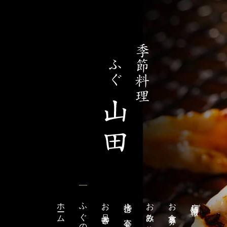
ホーム
ふぐのこと
お品書き
接待・ご宴会
お飲み物
お食事券
店舗情報