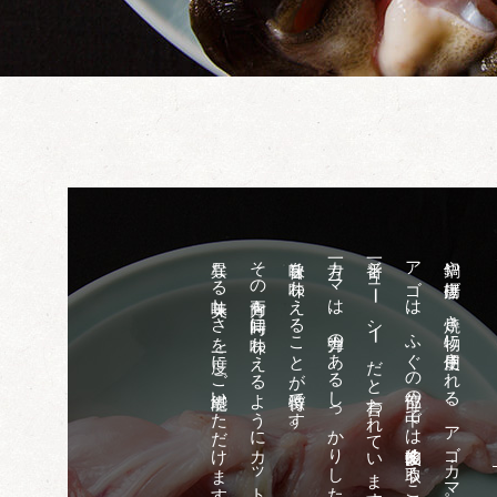
異なる美味しさを一度にご堪能いただけます。
その両方を同時に味わえるようにカットすることで、
旨味を味わえることが特徴です。
一方カマは、弾力のあるしっかりした
一番ジュ
アゴは、ふぐの部位の中では比較的多く取ることができ、
鍋や唐揚げ、焼き物に使用される、アゴ・カマ。
ー
シ
ー
だと言われています。