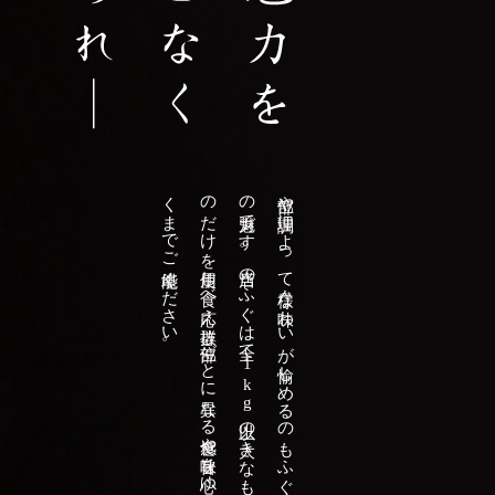
。
の
く
全て
部位や
調理に
よ
っ
て
様々な
味わ
い
が
愉し
め
る
の
も
ふ
ぐ
の
魅力で
す
。
当店の
ふ
ぐ
は
1
k
g
以上の
大き
な
も
だ
け
を
使用し
食べ
応え
抜群。
部位ご
と
に
異な
る
食感や
旨味を
心ゆ
ま
で
ご
堪能く
だ
さ
い