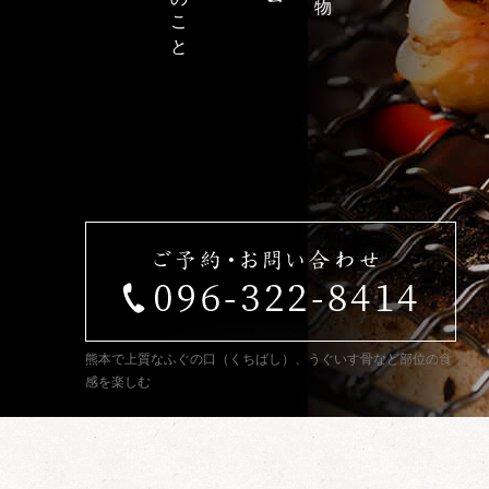
熊本で上質なふぐの口（くちばし）、うぐいす骨など部位の食
感を楽しむ